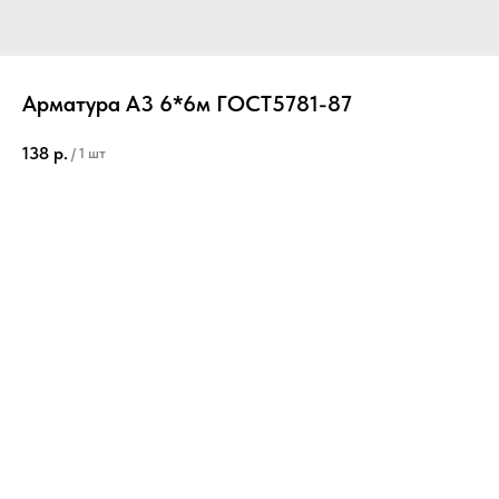
Арматура А3 6*6м ГОСТ5781-87
138
р.
/
1 шт